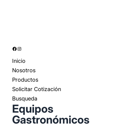
o
c
t
o
s
t
o
s
o
s
Facebook
Instagram
Inicio
Nosotros
Productos
Solicitar Cotización
Busqueda
Equipos
Gastronómicos