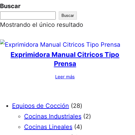
Buscar
Buscar
Mostrando el único resultado
Exprimidora Manual Citricos Tipo
Prensa
Leer más
2
Equipos de Cocción
28
8
2
Cocinas Industriales
2
p
4
p
Cocinas Lineales
4