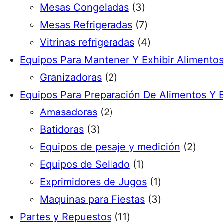
s
t
p
3
d
u
r
o
o
d
Mesas Congeladas
3
o
r
p
7
u
c
o
s
d
u
Mesas Refrigeradas
7
s
o
r
p
c
4
t
d
u
c
Vitrinas refrigeradas
4
d
o
r
t
p
o
u
c
t
Equipos Para Mantener Y Exhibir Alimento
2
u
d
o
o
r
s
c
t
o
Granizadoras
2
p
c
u
d
s
o
t
o
Equipos Para Preparación De Alimentos Y 
2
r
t
c
u
d
o
s
Amasadoras
2
3
p
o
o
t
c
u
s
Batidoras
3
p
r
d
o
t
c
2
Equipos de pesaje y medición
2
r
o
u
1
s
o
t
p
Equipos de Sellado
1
o
d
c
p
s
o
1
r
Exprimidores de Jugos
1
d
u
t
r
s
p
3
o
Maquinas para Fiestas
3
u
c
o
1
o
r
p
d
Partes y Repuestos
11