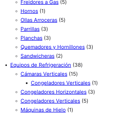
5
r
p
r
Freidores a Gas
5
1
p
o
r
o
Hornos
1
p
5
r
d
o
d
Ollas Arroceras
5
r
3
p
o
u
d
u
Parrillas
3
o
p
3
r
d
c
u
c
Planchas
3
d
r
p
o
u
t
c
t
3
Quemadores y Hornillones
3
u
o
r
2
d
c
o
t
o
p
Sandwicheras
2
c
d
o
p
u
t
s
o
s
3
r
Equipos de Refrigeración
38
t
u
d
r
c
o
s
1
8
o
Cámaras Verticales
15
o
c
u
o
t
s
5
p
d
1
Congeladores Verticales
1
t
c
d
o
p
r
u
3
p
Congeladores Horizontales
3
o
t
u
s
r
o
5
c
p
r
Congeladores Verticales
5
s
o
c
1
o
d
p
t
r
o
Máquinas de Hielo
1