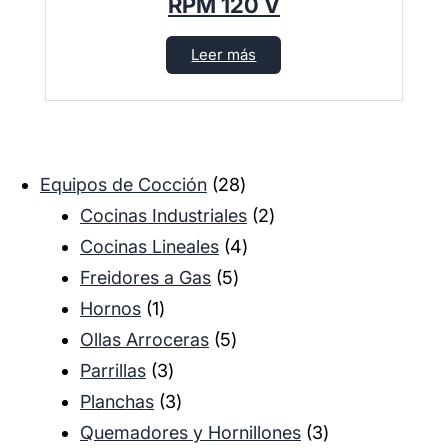
RPM 120 V
Leer más
2
Equipos de Cocción
28
8
2
Cocinas Industriales
2
p
4
p
Cocinas Lineales
4
5
r
p
r
Freidores a Gas
5
1
p
o
r
o
Hornos
1
p
5
r
d
o
d
Ollas Arroceras
5
r
3
p
o
u
d
u
Parrillas
3
o
p
3
r
d
c
u
c
Planchas
3
d
r
p
o
u
t
c
t
3
Quemadores y Hornillones
3