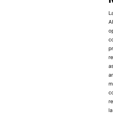
L
A
o
c
p
r
a
a
m
c
r
l