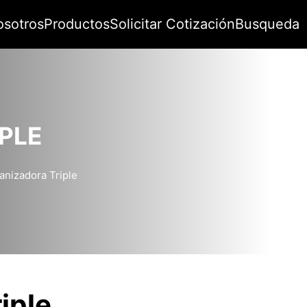
osotros
Productos
Solicitar Cotización
Busqueda
PLE
anizadora Triple
iple