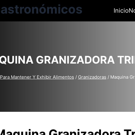
Gastronómicos
Inicio
N
QUINA GRANIZADORA TRI
Para Mantener Y Exhibir Alimentos
/
Granizadoras
/ Maquina Gr
mentos
/
Granizadoras
/ Maquina Granizadora Triple
Maquina Granizadora Tr