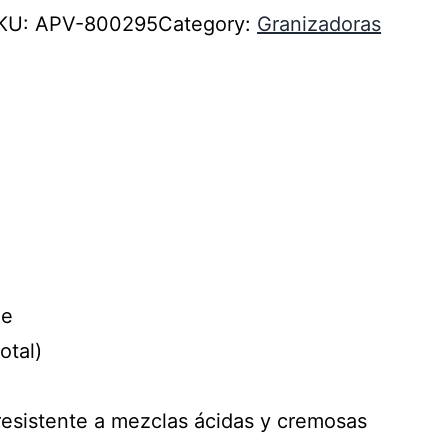
KU:
APV-800295
Category:
Granizadoras
le
otal)
 resistente a mezclas ácidas y cremosas