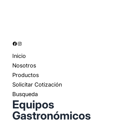
s
t
o
s
o
s
Facebook
Instagram
Inicio
Nosotros
Productos
Solicitar Cotización
Busqueda
Equipos
Gastronómicos