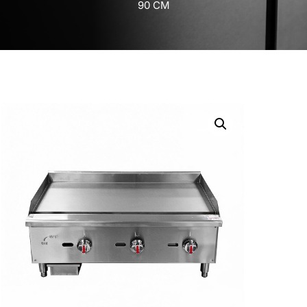
90 CM
Inicio
/
Equipos de Cocción
/
Planchas
/ Plancha
Industrial A Gas 90 CM