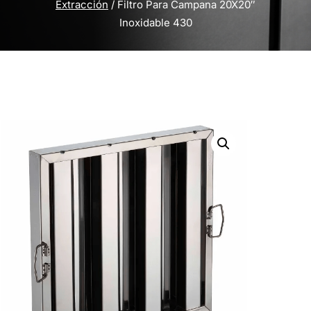
Extracción
/ Filtro Para Campana 20X20″
Inoxidable 430
Inicio
/
Partes y Repuestos
/
Filtros
Extracción
/ Filtro Para Campana 20X20″
Inoxidable 430