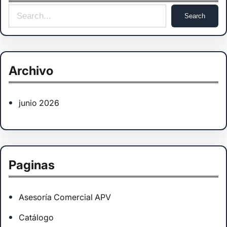
S
Search
e
a
r
Archivo
c
h
junio 2026
Paginas
Asesoría Comercial APV
Catálogo